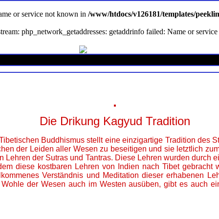
Name or service not known in
/www/htdocs/v126181/templates/peekli
en stream: php_network_getaddresses: getaddrinfo failed: Name or servi
Die Drikung Kagyud Tradition
ibetischen Buddhismus stellt eine einzigartige Tradition des 
hen der Leiden aller Wesen zu beseitigen und sie letztlich z
n Lehren der Sutras und Tantras. Diese Lehren wurden durch e
dem diese kostbaren Lehren von Indien nach Tibet gebracht w
llkommenes Verständnis und Meditation dieser erhabenen Leh
m Wohle der Wesen auch im Westen ausüben, gibt es auch ein