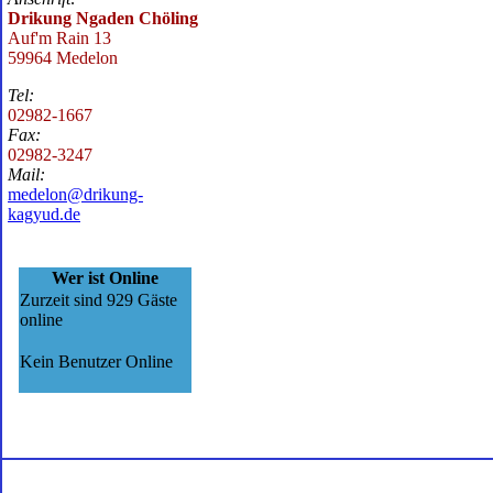
Drikung Ngaden Chöling
Auf'm Rain 13
59964 Medelon
Tel:
02982-1667
Fax:
02982-3247
Mail:
medelon@drikung-
kagyud.de
Wer ist Online
Zurzeit sind 929 Gäste
online
Kein Benutzer Online