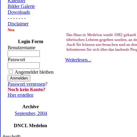
Kalender
Bilder Galerie
Downloads
- - - - - - -
Disclaimer
Neu
Das Haus in Medelon wurde 1982 gekauft u
tibetischen Lehrern gegeben worden, an 
Login Form
Auch Sie können uns besuchen und an de
Benutzername
Informieren Sie sich über das laufende Pr
Passwort
Weiterlesen...
Angemeldet bleiben
Passwort vergessen
?
Noch kein Konto?
Hier erstellen
Archive
September, 2004
DNCL Medelon
Anschrift: