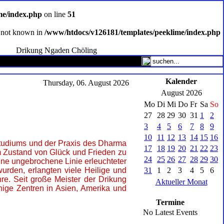
me/index.php
on line
51
ce not known in
/www/htdocs/v126181/templates/peeklime/index.php
Drikung Ngaden Chöling
Kalender
Thursday, 06. August 2026
August 2026
Mo
Di
Mi
Do
Fr
Sa
So
27
28
29
30
31
1
2
3
4
5
6
7
8
9
10
11
12
13
14
15
16
Studiums und der Praxis des Dharma
17
18
19
20
21
22
23
um Zustand von Glück und Frieden zu
24
25
26
27
28
29
30
ine ungebrochene Linie erleuchteter
urden, erlangten viele Heilige und
31
1
2
3
4
5
6
re. Seit große Meister der Drikung
Aktueller Monat
ige Zentren in Asien, Amerika und
Termine
No Latest Events