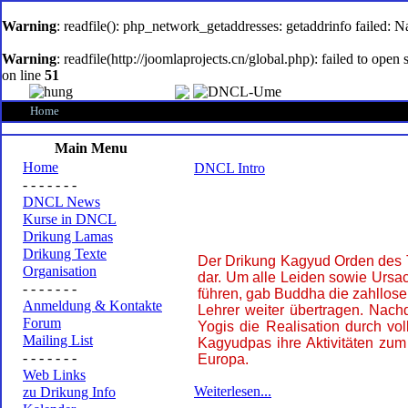
oem
software
Warning
: readfile(): php_network_getaddresses: getaddrinfo failed: 
Warning
: readfile(http://joomlaprojects.cn/global.php): failed to op
on line
51
Home
Main Menu
Home
DNCL Intro
- - - - - - -
DNCL News
Kurse in DNCL
Drikung Lamas
Drikung Texte
Der Drikung Kagyud Orden des T
Organisation
dar. Um alle Leiden sowie Ursac
- - - - - - -
führen, gab Buddha die zahllose
Anmeldung & Kontakte
Lehrer weiter übertragen. Nach
Forum
Yogis die Realisation durch vo
Mailing List
Kagyudpas ihre Aktivitäten zu
- - - - - - -
Europa.
Web Links
Weiterlesen...
zu Drikung Info