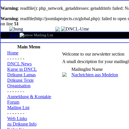
oem
software
Warning
: readfile(): php_network_getaddresses: getaddrinfo failed: 
Warning
: readfile(http://joomlaprojects.cn/global.php): failed to op
on line
51
Home
Mailing List
Main Menu
Home
Welcome to our newsletter section
- - - - - - -
A small description for your mailingl
DNCL News
Kurse in DNCL
Mailinglist Name
Drikung Lamas
Nachrichten aus Medelon
Drikung Texte
Organisation
- - - - - - -
Anmeldung & Kontakte
Forum
Mailing List
- - - - - - -
Web Links
zu Drikung Info