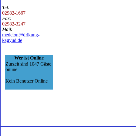
Tel:
02982-1667
Fax:
02982-3247
Mail:
medelon@drikung-
kagyud.de
Wer ist Online
Zurzeit sind 1047 Gäste
online
Kein Benutzer Online