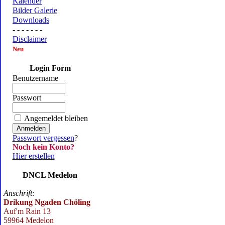
Kalender
Bilder Galerie
Downloads
- - - - - - -
Disclaimer
Neu
Login Form
Benutzername
Passwort
Angemeldet bleiben
Passwort vergessen
?
Noch kein Konto?
Hier erstellen
DNCL Medelon
Anschrift:
Drikung Ngaden Chöling
Auf'm Rain 13
59964 Medelon