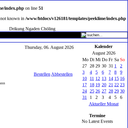
me/index.php
on line
51
ce not known in
/www/htdocs/v126181/templates/peeklime/index.php
Drikung Ngaden Chöling
Kalender
Thursday, 06. August 2026
August 2026
Mo
Di
Mi
Do
Fr
Sa
So
27
28
29
30
31
1
2
3
4
5
6
7
8
9
Bestellen
Abbestellen
10
11
12
13
14
15
16
Dann
17
18
19
20
21
22
23
24
25
26
27
28
29
30
31
1
2
3
4
5
6
Aktueller Monat
Termine
No Latest Events