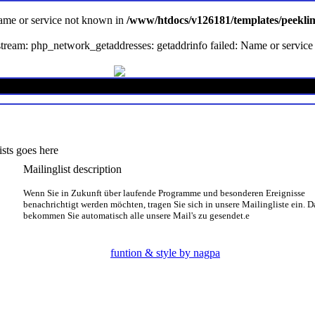
Name or service not known in
/www/htdocs/v126181/templates/peekli
en stream: php_network_getaddresses: getaddrinfo failed: Name or servi
ists goes here
Mailinglist description
Wenn Sie in Zukunft über laufende Programme und besonderen Ereignisse
benachrichtigt werden möchten, tragen Sie sich
in unsere Mailingliste ein. 
bekommen Sie automatisch alle unsere Mail's zu gesendet.e
funtion & style by nagpa