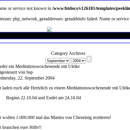
Name or service not known in
/www/htdocs/v126181/templates/peekli
en stream: php_network_getaddresses: getaddrinfo failed: Name or servi
Category Archives
eder ein Meditationswochenende mit Ulrike
igesteuert von bsp
dnesday, 22. September 2004
r laden euch alle Hertzlich zu einem Meditationswochenende mit Ulrike
Beginn 22.10.04 und Endet am 24.10.04
r wollen
1.000.000
mal das Mantra von Chenräsig rezitieren!
r brauchen eure Hilfe!!