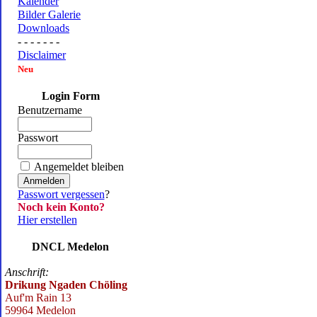
Kalender
Bilder Galerie
Downloads
- - - - - - -
Disclaimer
Neu
Login Form
Benutzername
Passwort
Angemeldet bleiben
Passwort vergessen
?
Noch kein Konto?
Hier erstellen
DNCL Medelon
Anschrift:
Drikung Ngaden Chöling
Auf'm Rain 13
59964 Medelon