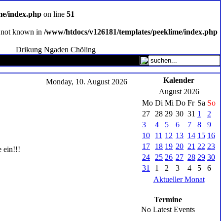
me/index.php
on line
51
ce not known in
/www/htdocs/v126181/templates/peeklime/index.php
Drikung Ngaden Chöling
Kalender
Monday, 10. August 2026
August 2026
Mo
Di
Mi
Do
Fr
Sa
So
27
28
29
30
31
1
2
3
4
5
6
7
8
9
10
11
12
13
14
15
16
17
18
19
20
21
22
23
 ein!!!
24
25
26
27
28
29
30
31
1
2
3
4
5
6
Aktueller Monat
Termine
No Latest Events