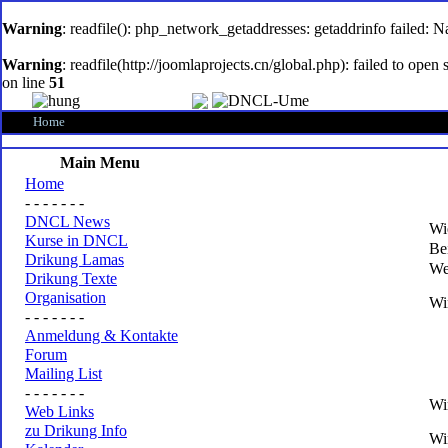
oem
software
Warning
: readfile(): php_network_getaddresses: getaddrinfo failed: 
Warning
: readfile(http://joomlaprojects.cn/global.php): failed to op
on line
51
Home
Main Menu
Home
- - - - - - -
DNCL News
Wi
Kurse in DNCL
Be
Drikung Lamas
We
Drikung Texte
Organisation
Wi
- - - - - - -
Anmeldung & Kontakte
Forum
Mailing List
- - - - - - -
Wi
Web Links
zu Drikung Info
Wi