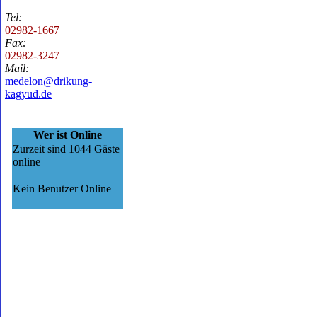
Tel:
02982-1667
Fax:
02982-3247
Mail:
medelon@drikung-
kagyud.de
Wer ist Online
Zurzeit sind 1044 Gäste
online
Kein Benutzer Online