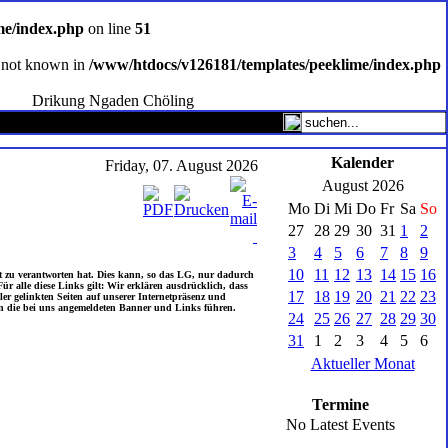
me/index.php
on line
51
ce not known in
/www/htdocs/v126181/templates/peeklime/index.php
Drikung Ngaden Chöling
Kalender
Friday, 07. August 2026
August 2026
Mo
Di
Mi
Do
Fr
Sa
So
27
28
29
30
31
1
2
3
4
5
6
7
8
9
10
11
12
13
14
15
16
it zu verantworten hat. Dies kann, so das LG, nur dadurch
ür alle diese Links gilt: Wir erklären ausdrücklich, dass
17
18
19
20
21
22
23
ler gelinkten Seiten auf unserer Internetpräsenz und
enen die bei uns angemeldeten Banner und Links führen.
24
25
26
27
28
29
30
31
1
2
3
4
5
6
Aktueller Monat
Termine
No Latest Events