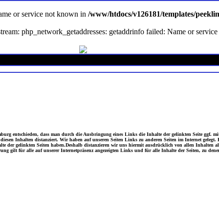
Name or service not known in
/www/htdocs/v126181/templates/peekli
en stream: php_network_getaddresses: getaddrinfo failed: Name or servi
burg entschieden, dass man durch die Ausbringung eines Links die Inhalte der gelinkten Seite ggf. m
esen Inhalten distanziert. Wir haben auf unseren Seiten Links zu anderen Seiten im Internet gelegt. F
alte der gelinkten Seiten haben.Deshalb distanzieren wir uns hiermit ausdrücklich von allen Inhalten al
ung gilt für alle auf unserer Internetpräsenz angezeigten Links und für alle Inhalte der Seiten, zu d