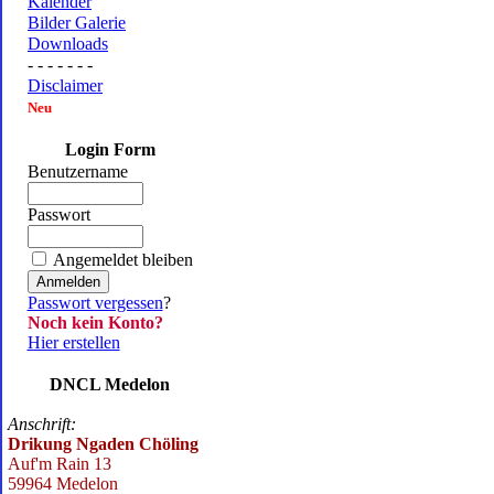
Kalender
Bilder Galerie
Downloads
- - - - - - -
Disclaimer
Neu
Login Form
Benutzername
Passwort
Angemeldet bleiben
Passwort vergessen
?
Noch kein Konto?
Hier erstellen
DNCL Medelon
Anschrift:
Drikung Ngaden Chöling
Auf'm Rain 13
59964 Medelon