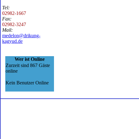
Tel:
02982-1667
Fax:
02982-3247
Mail:
medelon@drikung-
kagyud.de
Wer ist Online
Zurzeit sind 867 Gäste
online
Kein Benutzer Online