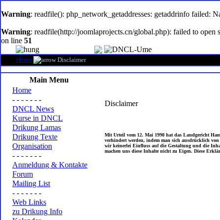
oem
software
Warning
: readfile(): php_network_getaddresses: getaddrinfo failed: 
Warning
: readfile(http://joomlaprojects.cn/global.php): failed to op
on line
51
Home
Disclaimer
Main Menu
Home
- - - - - - -
Disclaimer
DNCL News
Kurse in DNCL
Drikung Lamas
Mit Urteil vom 12. Mai 1998 hat das Landgericht Ham
Drikung Texte
verhindert werden, indem man sich ausdrücklich von di
Organisation
wir keinerlei Einfluss auf die Gestaltung und die Inh
machen uns diese Inhalte nicht zu Eigen. Diese Erklär
- - - - - - -
Anmeldung & Kontakte
Forum
Mailing List
- - - - - - -
Web Links
zu Drikung Info