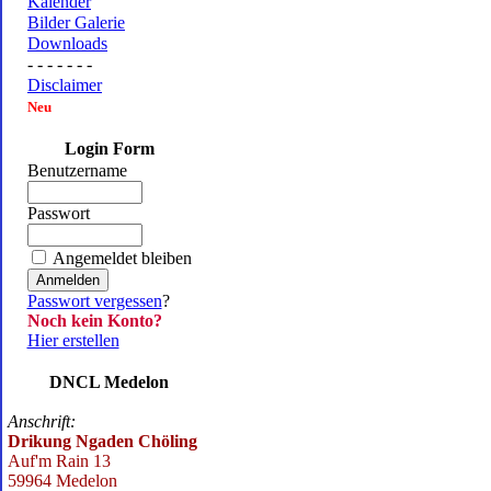
Kalender
Bilder Galerie
Downloads
- - - - - - -
Disclaimer
Neu
Login Form
Benutzername
Passwort
Angemeldet bleiben
Passwort vergessen
?
Noch kein Konto?
Hier erstellen
DNCL Medelon
Anschrift:
Drikung Ngaden Chöling
Auf'm Rain 13
59964 Medelon