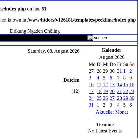
me/index.php
on line
51
ce not known in
/www/htdocs/v126181/templates/peeklime/index.php
Drikung Ngaden Chöling
Kalender
Saturday, 08. August 2026
August 2026
Mo
Di
Mi
Do
Fr
Sa
So
27
28
29
30
31
1
2
3
4
5
6
7
8
9
Dateien
10
11
12
13
14
15
16
(12)
17
18
19
20
21
22
23
24
25
26
27
28
29
30
31
1
2
3
4
5
6
Aktueller Monat
Termine
No Latest Events