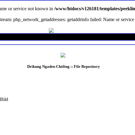
Name or service not known in
/www/htdocs/v126181/templates/peekli
en stream: php_network_getaddresses: getaddrinfo failed: Name or servi
Drikung Ngaden Chöling :: File Repository
ild