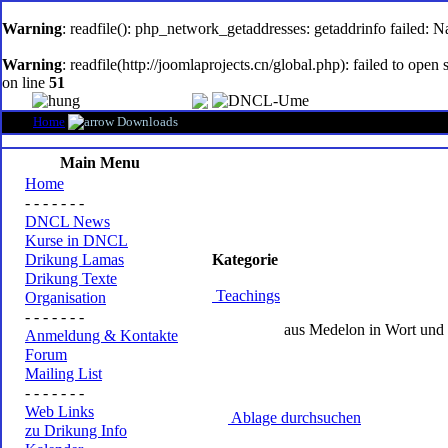
oem
software
Warning
: readfile(): php_network_getaddresses: getaddrinfo failed: 
Warning
: readfile(http://joomlaprojects.cn/global.php): failed to op
on line
51
Home
Downloads
Main Menu
Home
- - - - - - -
DNCL News
Kurse in DNCL
Drikung Lamas
Kategorie
Drikung Texte
Teachings
Organisation
- - - - - - -
aus Medelon in Wort und B
Anmeldung & Kontakte
Forum
Mailing List
- - - - - - -
Web Links
Ablage durchsuchen
zu Drikung Info