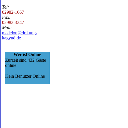
Tel:
02982-1667
Fax:
02982-3247
Mail:
medelon@drikung-
kagyud.de
Wer ist Online
Zurzeit sind 432 Gäste
online
Kein Benutzer Online