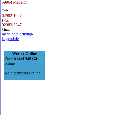
59964 Medelon
Tel:
02982-1667
Fax:
02982-3247
Mail:
medelon@drikung-
kagyud.de
Wer ist Online
Zurzeit sind 948 Gäste
online
Kein Benutzer Online