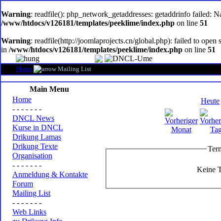
oem
software
Warning
: readfile(): php_network_getaddresses: getaddrinfo failed: 
/www/htdocs/v126181/templates/peeklime/index.php
on line
51
Warning
: readfile(http://joomlaprojects.cn/global.php): failed to op
in
/www/htdocs/v126181/templates/peeklime/index.php
on line
51
Home
Mailing List
Main Menu
Home
Heute
- - - - - - -
DNCL News
Kurse in DNCL
Drikung Lamas
Drikung Texte
Ter
Organisation
- - - - - - -
Keine T
Anmeldung & Kontakte
Forum
Mailing List
- - - - - - -
Web Links