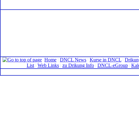
Home
|
DNCL News
|
Kurse in DNCL
|
Drikun
List
|
Web Links
|
zu Drikung Info
|
DNCL-eGroup
|
Kal