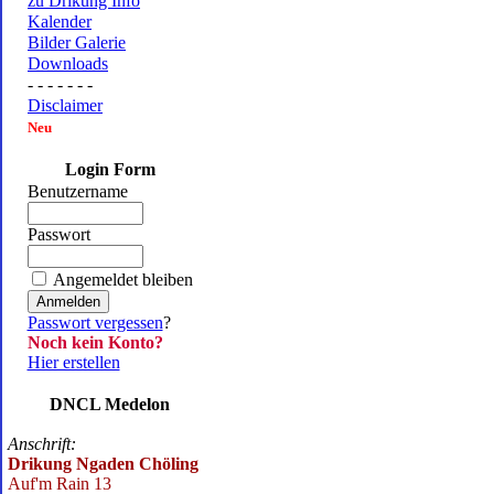
zu Drikung Info
Kalender
Bilder Galerie
Downloads
- - - - - - -
Disclaimer
Neu
Login Form
Benutzername
Passwort
Angemeldet bleiben
Passwort vergessen
?
Noch kein Konto?
Hier erstellen
DNCL Medelon
Anschrift:
Drikung Ngaden Chöling
Auf'm Rain 13