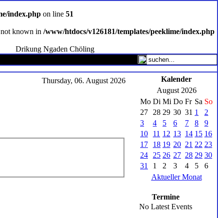
me/index.php
on line
51
ce not known in
/www/htdocs/v126181/templates/peeklime/index.php
Drikung Ngaden Chöling
Kalender
Thursday, 06. August 2026
August 2026
Mo
Di
Mi
Do
Fr
Sa
So
27
28
29
30
31
1
2
3
4
5
6
7
8
9
10
11
12
13
14
15
16
17
18
19
20
21
22
23
24
25
26
27
28
29
30
31
1
2
3
4
5
6
Aktueller Monat
Termine
No Latest Events