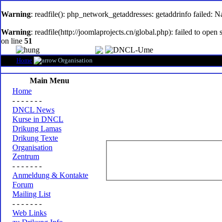
oem
software
Warning
: readfile(): php_network_getaddresses: getaddrinfo failed: 
Warning
: readfile(http://joomlaprojects.cn/global.php): failed to op
on line
51
Home
Organisation
Main Menu
Home
- - - - - - -
DNCL News
Kurse in DNCL
Drikung Lamas
Drikung Texte
Organisation
Zentrum
- - - - - - -
Anmeldung & Kontakte
Forum
Mailing List
- - - - - - -
Web Links