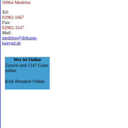
59964 Medelon
Tel:
02982-1667
Fax:
02982-3247
Mail:
medelon@drikung-
kagyud.de
Wer ist Online
Zurzeit sind 1347 Gäste
online
Kein Benutzer Online