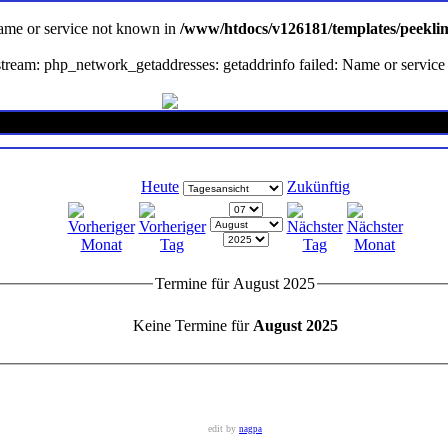
Name or service not known in
/www/htdocs/v126181/templates/peekli
en stream: php_network_getaddresses: getaddrinfo failed: Name or servi
Heute
Zukünftig
Termine für August 2025
Keine Termine für
August 2025
edit by
nagpa