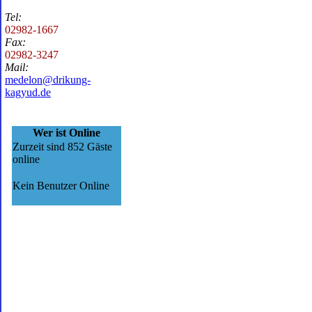
Tel:
02982-1667
Fax:
02982-3247
Mail:
medelon@drikung-
kagyud.de
Wer ist Online
Zurzeit sind 852 Gäste
online
Kein Benutzer Online