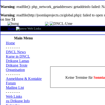
oem
software
Warning
: readfile(): php_network_getaddresses: getaddrinfo failed: 
Warning
: readfile(http://joomlaprojects.cn/global.php): failed to op
on line
51
Home
Web Links
Main Menu
Home
- - - - - - -
DNCL News
Kurse in DNCL
Drikung Lamas
Drikung Texte
Organisation
- - - - - - -
Keine Termine für
Sonnta
Anmeldung & Kontakte
Forum
Mailing List
- - - - - - -
Web Links
zu Drikung Info