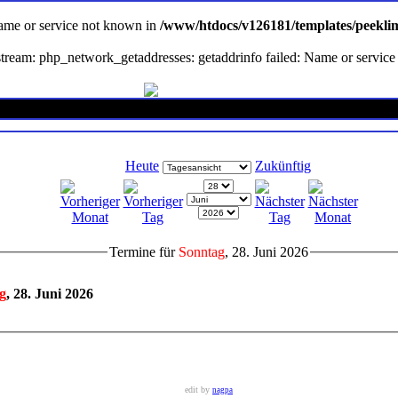
Name or service not known in
/www/htdocs/v126181/templates/peekli
en stream: php_network_getaddresses: getaddrinfo failed: Name or servi
Heute
Zukünftig
Termine für
Sonntag
, 28. Juni 2026
g
, 28. Juni 2026
edit by
nagpa