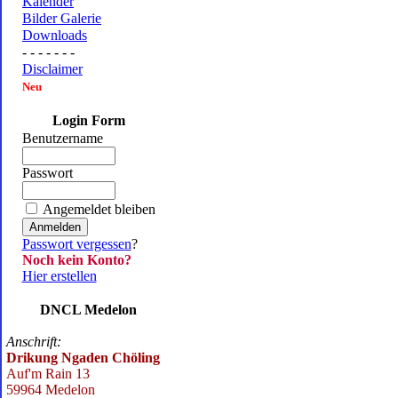
Kalender
Bilder Galerie
Downloads
- - - - - - -
Disclaimer
Neu
Login Form
Benutzername
Passwort
Angemeldet bleiben
Passwort vergessen
?
Noch kein Konto?
Hier erstellen
DNCL Medelon
Anschrift:
Drikung Ngaden Chöling
Auf'm Rain 13
59964 Medelon