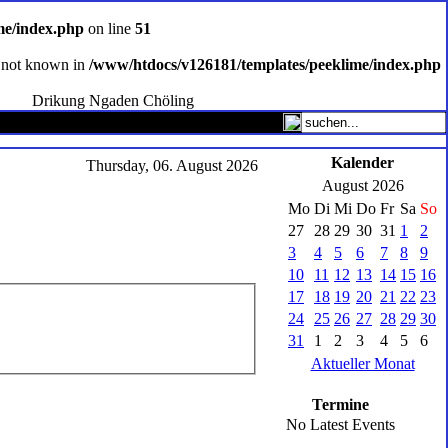
me/index.php
on line
51
ce not known in
/www/htdocs/v126181/templates/peeklime/index.php
Drikung Ngaden Chöling
Kalender
Thursday, 06. August 2026
August 2026
Mo
Di
Mi
Do
Fr
Sa
So
27
28
29
30
31
1
2
3
4
5
6
7
8
9
10
11
12
13
14
15
16
17
18
19
20
21
22
23
24
25
26
27
28
29
30
31
1
2
3
4
5
6
Aktueller Monat
Termine
No Latest Events