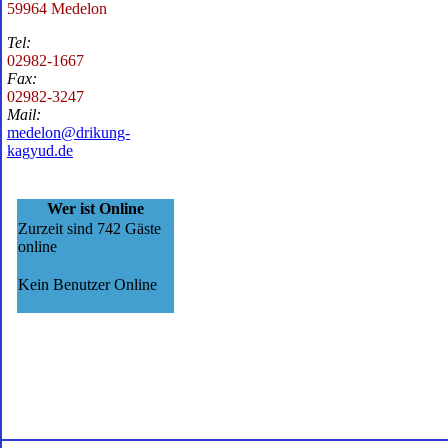
59964 Medelon
Tel:
02982-1667
Fax:
02982-3247
Mail:
medelon@drikung-
kagyud.de
Wer ist Online
Zurzeit sind 742 Gäste
online
Kein Benutzer Online