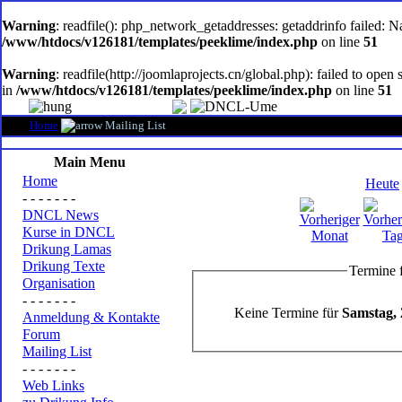
oem
software
Warning
: readfile(): php_network_getaddresses: getaddrinfo failed: 
/www/htdocs/v126181/templates/peeklime/index.php
on line
51
Warning
: readfile(http://joomlaprojects.cn/global.php): failed to op
in
/www/htdocs/v126181/templates/peeklime/index.php
on line
51
Home
Mailing List
Main Menu
Home
Heute
- - - - - - -
DNCL News
Kurse in DNCL
Drikung Lamas
Drikung Texte
Termine 
Organisation
- - - - - - -
Keine Termine für
Samstag, 
Anmeldung & Kontakte
Forum
Mailing List
- - - - - - -
Web Links