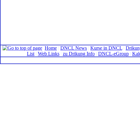
Home
|
DNCL News
|
Kurse in DNCL
|
Drikun
List
|
Web Links
|
zu Drikung Info
|
DNCL-eGroup
|
Kal