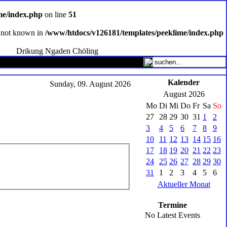
me/index.php
on line
51
ce not known in
/www/htdocs/v126181/templates/peeklime/index.php
Drikung Ngaden Chöling
Kalender
Sunday, 09. August 2026
August 2026
Mo
Di
Mi
Do
Fr
Sa
So
27
28
29
30
31
1
2
3
4
5
6
7
8
9
10
11
12
13
14
15
16
17
18
19
20
21
22
23
24
25
26
27
28
29
30
31
1
2
3
4
5
6
Aktueller Monat
Termine
No Latest Events