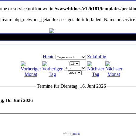
Name or service not known in
/www/htdocs/v126181/templates/peekli
en stream: php_network_getaddresses: getaddrinfo failed: Name or servi
Heute
Zukünftig
Termine für Dienstag, 16. Juni 2026
g, 16. Juni 2026
edit by
nagpa