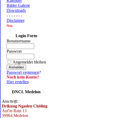
Kalender
Bilder Galerie
Downloads
- - - - - - -
Disclaimer
Neu
Login Form
Benutzername
Passwort
Angemeldet bleiben
Passwort vergessen
?
Noch kein Konto?
Hier erstellen
DNCL Medelon
Anschrift:
Drikung Ngaden Chöling
Auf'm Rain 13
59964 Medelon