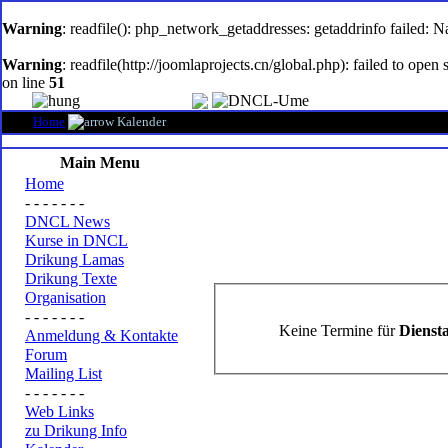
oem
software
Warning
: readfile(): php_network_getaddresses: getaddrinfo failed: 
Warning
: readfile(http://joomlaprojects.cn/global.php): failed to op
on line
51
Home
Kalender
Main Menu
Home
- - - - - - -
DNCL News
Kurse in DNCL
Drikung Lamas
Drikung Texte
Organisation
- - - - - - -
Keine Termine für
Diensta
Anmeldung & Kontakte
Forum
Mailing List
- - - - - - -
Web Links
zu Drikung Info