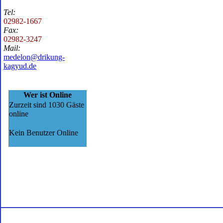
Tel:
02982-1667
Fax:
02982-3247
Mail:
medelon@drikung-
kagyud.de
Wer ist Online
Zurzeit sind 1030 Gäste
online
Kein Benutzer Online