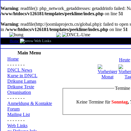
oem
software
Warning
: readfile(): php_network_getaddresses: getaddrinfo failed: 
/www/htdocs/v126181/templates/peeklime/index.php
on line
51
Warning
: readfile(http://joomlaprojects.cn/global.php): failed to op
in
/www/htdocs/v126181/templates/peeklime/index.php
on line
51
Home
Web Links
Main Menu
Home
Heute
- - - - - - -
DNCL News
Kurse in DNCL
Drikung Lamas
Drikung Texte
Termine
Organisation
- - - - - - -
Keine Termine für
Sonntag
,
Anmeldung & Kontakte
Forum
Mailing List
- - - - - - -
Web Links