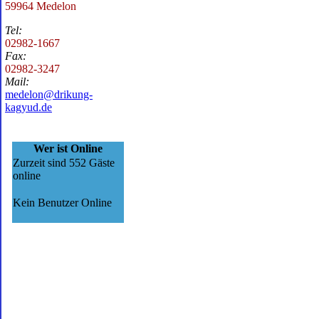
59964 Medelon
Tel:
02982-1667
Fax:
02982-3247
Mail:
medelon@drikung-
kagyud.de
Wer ist Online
Zurzeit sind 552 Gäste
online
Kein Benutzer Online