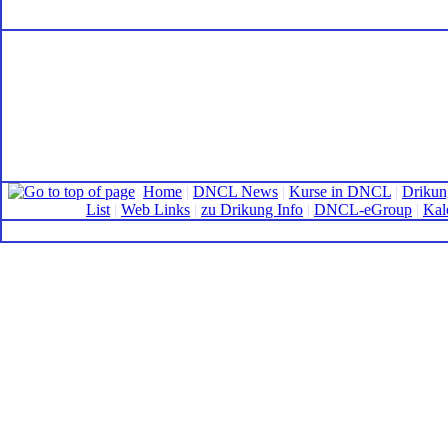
Home
|
DNCL News
|
Kurse in DNCL
|
Drikun
List
|
Web Links
|
zu Drikung Info
|
DNCL-eGroup
|
Kal