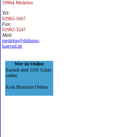
59964 Medelon
Tel:
02982-1667
Fax:
02982-3247
Mail:
medelon@drikung-
kagyud.de
Wer ist Online
Zurzeit sind 1191 Gäste
online
Kein Benutzer Online