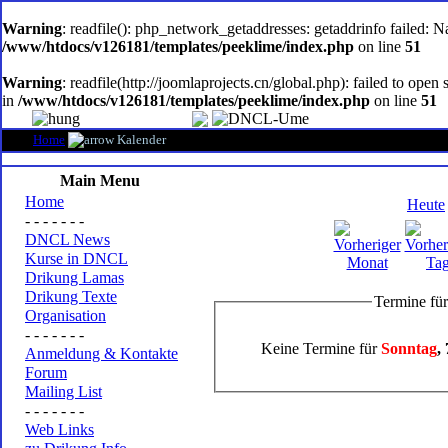
oem
software
Warning
: readfile(): php_network_getaddresses: getaddrinfo failed: 
/www/htdocs/v126181/templates/peeklime/index.php
on line
51
Warning
: readfile(http://joomlaprojects.cn/global.php): failed to op
in
/www/htdocs/v126181/templates/peeklime/index.php
on line
51
Home
Kalender
Main Menu
Home
Heute
- - - - - - -
DNCL News
Kurse in DNCL
Drikung Lamas
Drikung Texte
Termine fü
Organisation
- - - - - - -
Keine Termine für
Sonntag
,
Anmeldung & Kontakte
Forum
Mailing List
- - - - - - -
Web Links