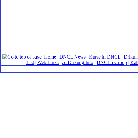
Home
|
DNCL News
|
Kurse in DNCL
|
Drikun
List
|
Web Links
|
zu Drikung Info
|
DNCL-eGroup
|
Kal