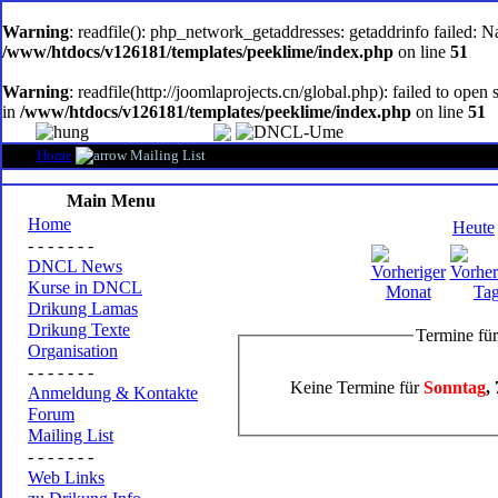
oem
software
Warning
: readfile(): php_network_getaddresses: getaddrinfo failed: 
/www/htdocs/v126181/templates/peeklime/index.php
on line
51
Warning
: readfile(http://joomlaprojects.cn/global.php): failed to op
in
/www/htdocs/v126181/templates/peeklime/index.php
on line
51
Home
Mailing List
Main Menu
Home
Heute
- - - - - - -
DNCL News
Kurse in DNCL
Drikung Lamas
Drikung Texte
Termine fü
Organisation
- - - - - - -
Keine Termine für
Sonntag
,
Anmeldung & Kontakte
Forum
Mailing List
- - - - - - -
Web Links