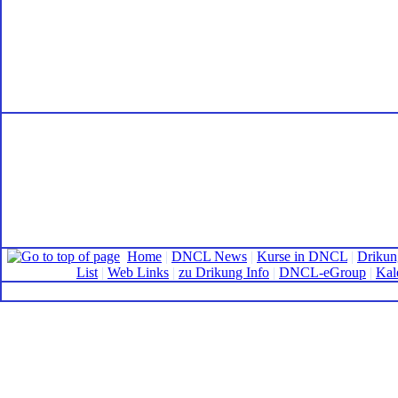
Home
|
DNCL News
|
Kurse in DNCL
|
Drikun
List
|
Web Links
|
zu Drikung Info
|
DNCL-eGroup
|
Kal