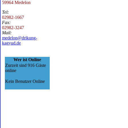
59964 Medelon
Tel:
02982-1667
Fax:
02982-3247
Mail:
medelon@drikung-
kagyud.de
Wer ist Online
Zurzeit sind 916 Gäste
online
Kein Benutzer Online