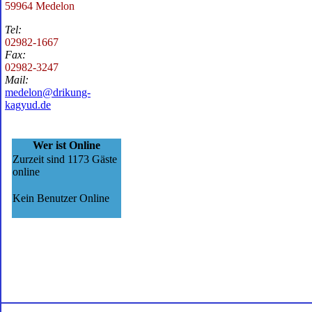
59964 Medelon
Tel:
02982-1667
Fax:
02982-3247
Mail:
medelon@drikung-
kagyud.de
Wer ist Online
Zurzeit sind 1173 Gäste
online
Kein Benutzer Online