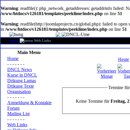
oem
software
Warning
: readfile(): php_network_getaddresses: getaddrinfo failed: 
/www/htdocs/v126181/templates/peeklime/index.php
on line
51
Warning
: readfile(http://joomlaprojects.cn/global.php): failed to op
in
/www/htdocs/v126181/templates/peeklime/index.php
on line
51
Home
Web Links
Main Menu
Home
Heute
- - - - - - -
DNCL News
Kurse in DNCL
Drikung Lamas
Drikung Texte
Termine für
Organisation
- - - - - - -
Keine Termine für
Freitag, 
Anmeldung & Kontakte
Forum
Mailing List
- - - - - - -
Web Links