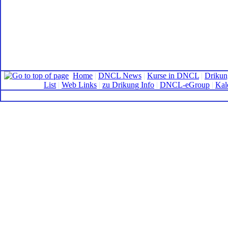
Home
|
DNCL News
|
Kurse in DNCL
|
Drikun
List
|
Web Links
|
zu Drikung Info
|
DNCL-eGroup
|
Kal