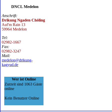
DNCL Medelon
Anschrift:
Drikung Ngaden Chöling
Auf'm Rain 13
59964 Medelon
Tel:
02982-1667
Fax:
02982-3247
Mail:
medelon@drikung-
kagyud.de
Wer ist Online
Zurzeit sind 1063 Gäste
online
Kein Benutzer Online