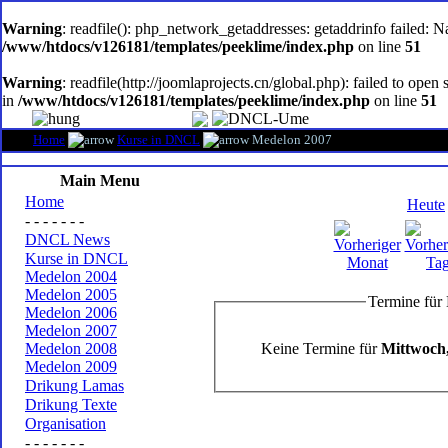
oem
software
Warning
: readfile(): php_network_getaddresses: getaddrinfo failed: 
/www/htdocs/v126181/templates/peeklime/index.php
on line
51
Warning
: readfile(http://joomlaprojects.cn/global.php): failed to op
in
/www/htdocs/v126181/templates/peeklime/index.php
on line
51
Home
Kurse in DNCL
Medelon 2007
Main Menu
Home
Heute
- - - - - - -
DNCL News
Kurse in DNCL
Medelon 2004
Medelon 2005
Termine für
Medelon 2006
Medelon 2007
Keine Termine für
Mittwoch
Medelon 2008
Medelon 2009
Drikung Lamas
Drikung Texte
Organisation
- - - - - - -