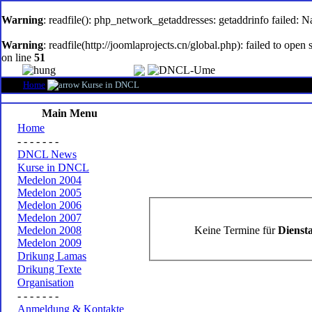
oem
software
Warning
: readfile(): php_network_getaddresses: getaddrinfo failed: 
Warning
: readfile(http://joomlaprojects.cn/global.php): failed to op
on line
51
Home
Kurse in DNCL
Main Menu
Home
- - - - - - -
DNCL News
Kurse in DNCL
Medelon 2004
Medelon 2005
Medelon 2006
Medelon 2007
Keine Termine für
Diensta
Medelon 2008
Medelon 2009
Drikung Lamas
Drikung Texte
Organisation
- - - - - - -
Anmeldung & Kontakte