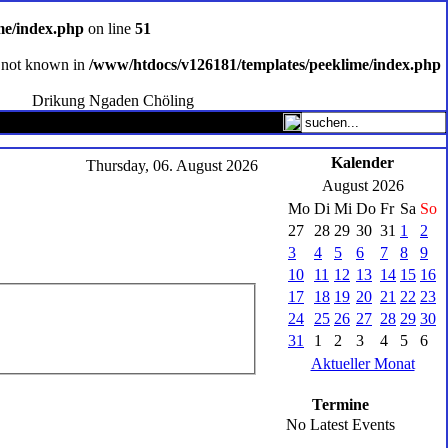
me/index.php
on line
51
ce not known in
/www/htdocs/v126181/templates/peeklime/index.php
Drikung Ngaden Chöling
Kalender
Thursday, 06. August 2026
August 2026
Mo
Di
Mi
Do
Fr
Sa
So
27
28
29
30
31
1
2
3
4
5
6
7
8
9
10
11
12
13
14
15
16
17
18
19
20
21
22
23
24
25
26
27
28
29
30
31
1
2
3
4
5
6
Aktueller Monat
Termine
No Latest Events