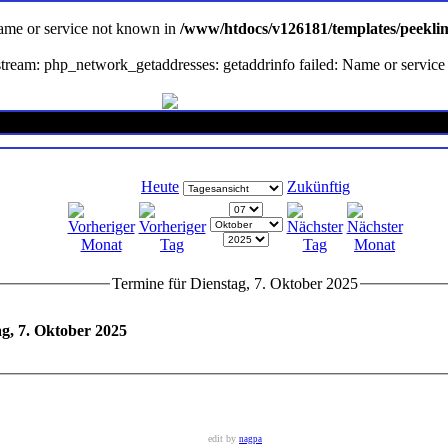
Name or service not known in
/www/htdocs/v126181/templates/peekli
en stream: php_network_getaddresses: getaddrinfo failed: Name or servi
Heute
Zukünftig
Termine für Dienstag, 7. Oktober 2025
g, 7. Oktober 2025
edit by
nagpa