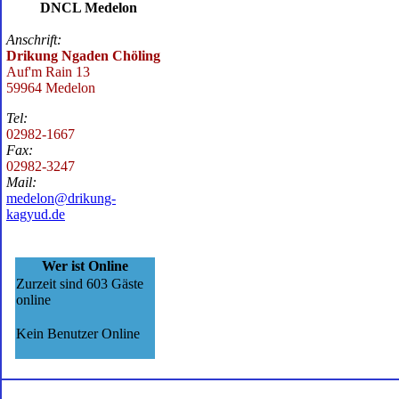
DNCL Medelon
Anschrift:
Drikung Ngaden Chöling
Auf'm Rain 13
59964 Medelon
Tel:
02982-1667
Fax:
02982-3247
Mail:
medelon@drikung-
kagyud.de
Wer ist Online
Zurzeit sind 603 Gäste
online
Kein Benutzer Online