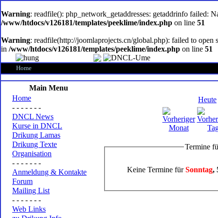
oem
software
Warning
: readfile(): php_network_getaddresses: getaddrinfo failed: 
/www/htdocs/v126181/templates/peeklime/index.php
on line
51
Warning
: readfile(http://joomlaprojects.cn/global.php): failed to op
in
/www/htdocs/v126181/templates/peeklime/index.php
on line
51
Home
Main Menu
Home
Heute
- - - - - - -
DNCL News
Kurse in DNCL
Drikung Lamas
Drikung Texte
Termine f
Organisation
- - - - - - -
Keine Termine für
Sonntag
,
Anmeldung & Kontakte
Forum
Mailing List
- - - - - - -
Web Links