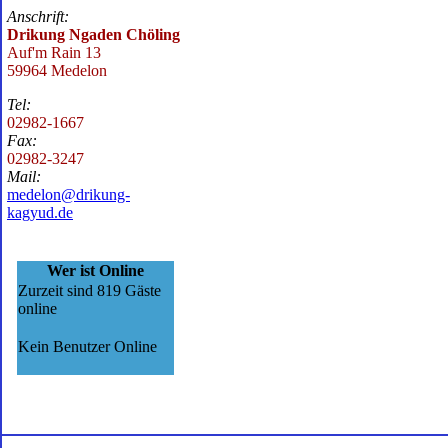
Anschrift:
Drikung Ngaden Chöling
Auf'm Rain 13
59964 Medelon
Tel:
02982-1667
Fax:
02982-3247
Mail:
medelon@drikung-
kagyud.de
Wer ist Online
Zurzeit sind 819 Gäste
online
Kein Benutzer Online