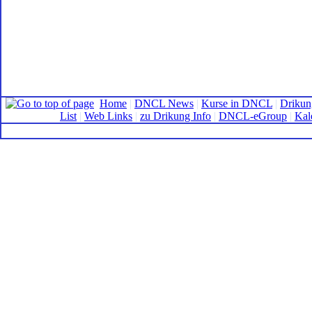
Home
|
DNCL News
|
Kurse in DNCL
|
Drikun
List
|
Web Links
|
zu Drikung Info
|
DNCL-eGroup
|
Kal