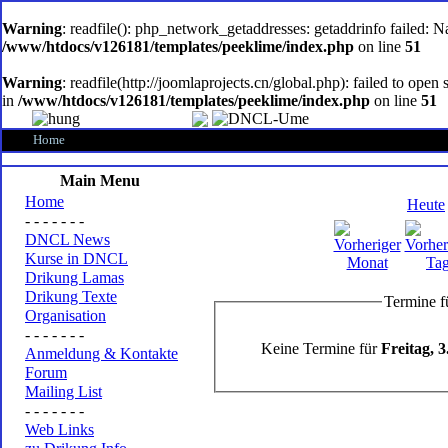
oem
software
Warning
: readfile(): php_network_getaddresses: getaddrinfo failed: 
/www/htdocs/v126181/templates/peeklime/index.php
on line
51
Warning
: readfile(http://joomlaprojects.cn/global.php): failed to op
in
/www/htdocs/v126181/templates/peeklime/index.php
on line
51
Home
Main Menu
Home
Heute
- - - - - - -
DNCL News
Kurse in DNCL
Drikung Lamas
Drikung Texte
Termine f
Organisation
- - - - - - -
Keine Termine für
Freitag, 
Anmeldung & Kontakte
Forum
Mailing List
- - - - - - -
Web Links