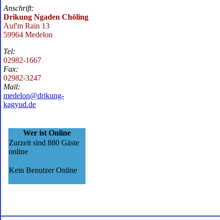
Anschrift:
Drikung Ngaden Chöling
Auf'm Rain 13
59964 Medelon
Tel:
02982-1667
Fax:
02982-3247
Mail:
medelon@drikung-
kagyud.de
Wer ist Online
Zurzeit sind 880 Gäste
online
Kein Benutzer Online