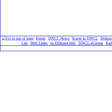
Home
|
DNCL News
|
Kurse in DNCL
|
Drikun
List
|
Web Links
|
zu Drikung Info
|
DNCL-eGroup
|
Kal