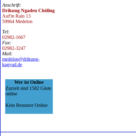
Anschrift:
Drikung Ngaden Chöling
Auf'm Rain 13
59964 Medelon
Tel:
02982-1667
Fax:
02982-3247
Mail:
medelon@drikung-
kagyud.de
Wer ist Online
Zurzeit sind 1582 Gäste
online
Kein Benutzer Online