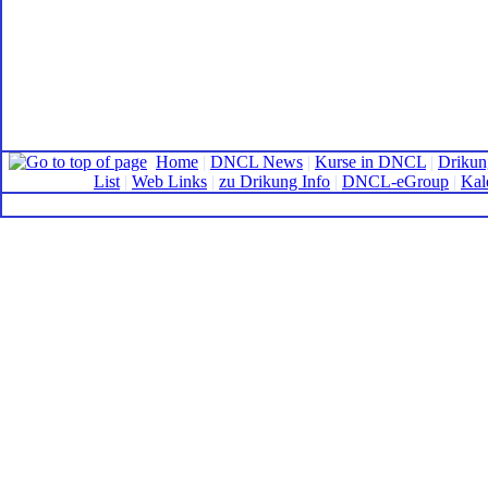
Home
|
DNCL News
|
Kurse in DNCL
|
Drikun
List
|
Web Links
|
zu Drikung Info
|
DNCL-eGroup
|
Kal