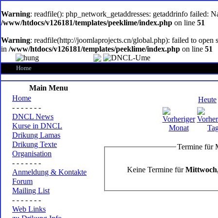
oem
software
Warning
: readfile(): php_network_getaddresses: getaddrinfo failed: 
/www/htdocs/v126181/templates/peeklime/index.php
on line
51
Warning
: readfile(http://joomlaprojects.cn/global.php): failed to op
in
/www/htdocs/v126181/templates/peeklime/index.php
on line
51
Home
Main Menu
Home
Heute
- - - - - - -
DNCL News
Kurse in DNCL
Drikung Lamas
Drikung Texte
Termine für 
Organisation
- - - - - - -
Keine Termine für
Mittwoch,
Anmeldung & Kontakte
Forum
Mailing List
- - - - - - -
Web Links