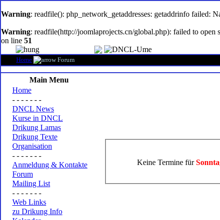
oem
software
Warning
: readfile(): php_network_getaddresses: getaddrinfo failed: 
Warning
: readfile(http://joomlaprojects.cn/global.php): failed to op
on line
51
Home
Forum
Main Menu
Home
- - - - - - -
DNCL News
Kurse in DNCL
Drikung Lamas
Drikung Texte
Organisation
- - - - - - -
Keine Termine für
Sonnta
Anmeldung & Kontakte
Forum
Mailing List
- - - - - - -
Web Links
zu Drikung Info