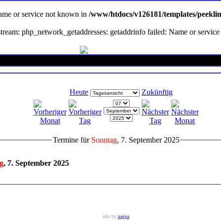
Name or service not known in
/www/htdocs/v126181/templates/peekli
en stream: php_network_getaddresses: getaddrinfo failed: Name or servi
Heute
Zukünftig
Termine für
Sonntag
, 7. September 2025
g
, 7. September 2025
edit by
nagpa