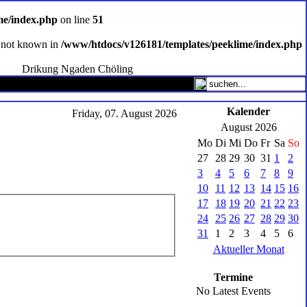
me/index.php
on line
51
ce not known in
/www/htdocs/v126181/templates/peeklime/index.php
Drikung Ngaden Chöling
Kalender
Friday, 07. August 2026
August 2026
Mo
Di
Mi
Do
Fr
Sa
So
27
28
29
30
31
1
2
3
4
5
6
7
8
9
10
11
12
13
14
15
16
17
18
19
20
21
22
23
24
25
26
27
28
29
30
31
1
2
3
4
5
6
Aktueller Monat
Termine
No Latest Events