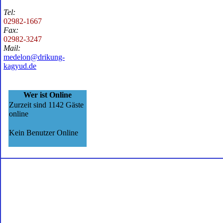
Tel:
02982-1667
Fax:
02982-3247
Mail:
medelon@drikung-
kagyud.de
Wer ist Online
Zurzeit sind 1142 Gäste
online
Kein Benutzer Online