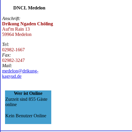
DNCL Medelon
Anschrift:
Drikung Ngaden Chöling
Auf'm Rain 13
59964 Medelon
Tel:
02982-1667
Fax:
02982-3247
Mail:
medelon@drikung-
kagyud.de
Wer ist Online
Zurzeit sind 855 Gäste
online
Kein Benutzer Online