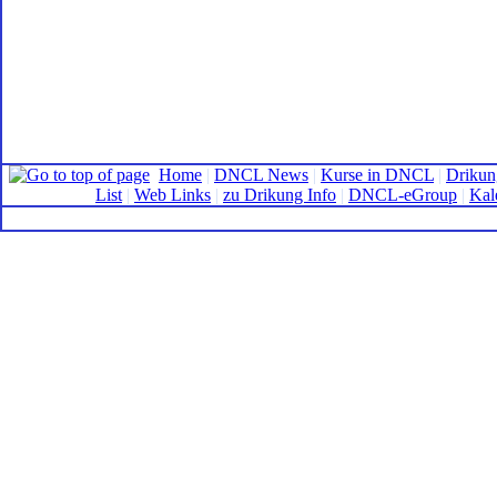
Home
|
DNCL News
|
Kurse in DNCL
|
Drikun
List
|
Web Links
|
zu Drikung Info
|
DNCL-eGroup
|
Kal