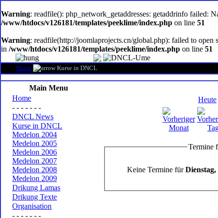
oem
software
Warning
: readfile(): php_network_getaddresses: getaddrinfo failed: 
/www/htdocs/v126181/templates/peeklime/index.php
on line
51
Warning
: readfile(http://joomlaprojects.cn/global.php): failed to op
in
/www/htdocs/v126181/templates/peeklime/index.php
on line
51
Home
Kurse in DNCL
Main Menu
Home
Heute
- - - - - - -
DNCL News
Kurse in DNCL
Medelon 2004
Medelon 2005
Termine f
Medelon 2006
Medelon 2007
Keine Termine für
Dienstag,
Medelon 2008
Medelon 2009
Drikung Lamas
Drikung Texte
Organisation
- - - - - - -