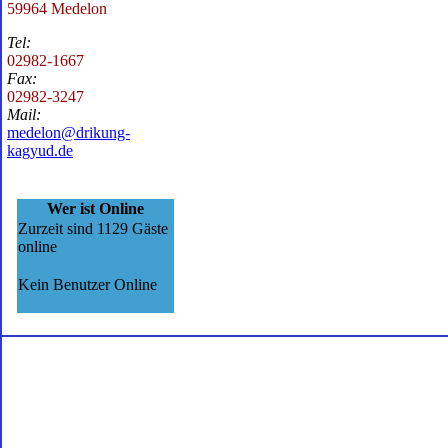
59964 Medelon
Tel:
02982-1667
Fax:
02982-3247
Mail:
medelon@drikung-
kagyud.de
Wer ist Online
Zurzeit sind 1129 Gäste
online
Kein Benutzer Online