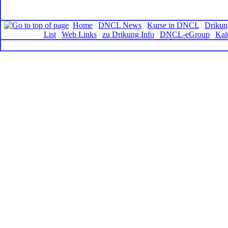
Home
|
DNCL News
|
Kurse in DNCL
|
Drikun
List
|
Web Links
|
zu Drikung Info
|
DNCL-eGroup
|
Kal