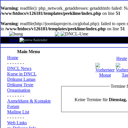
oem
software
Warning
: readfile(): php_network_getaddresses: getaddrinfo failed: 
/www/htdocs/v126181/templates/peeklime/index.php
on line
51
Warning
: readfile(http://joomlaprojects.cn/global.php): failed to op
in
/www/htdocs/v126181/templates/peeklime/index.php
on line
51
Home
Kalender
Main Menu
Home
Heute
- - - - - - -
DNCL News
Kurse in DNCL
Drikung Lamas
Drikung Texte
Termine f
Organisation
- - - - - - -
Keine Termine für
Dienstag,
Anmeldung & Kontakte
Forum
Mailing List
- - - - - - -
Web Links