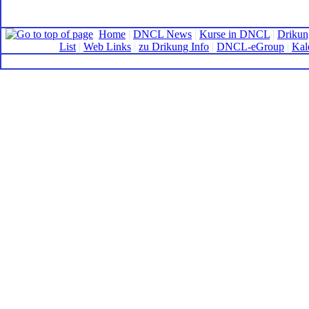
Home
|
DNCL News
|
Kurse in DNCL
|
Drikun
List
|
Web Links
|
zu Drikung Info
|
DNCL-eGroup
|
Kal