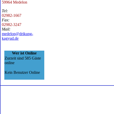
59964 Medelon
Tel:
02982-1667
Fax:
02982-3247
Mail:
medelon@drikung-
kagyud.de
Wer ist Online
Zurzeit sind 585 Gäste
online
Kein Benutzer Online