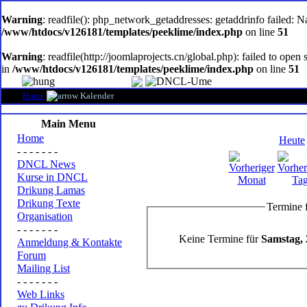
oem
software
Warning
: readfile(): php_network_getaddresses: getaddrinfo failed: 
/www/htdocs/v126181/templates/peeklime/index.php
on line
51
Warning
: readfile(http://joomlaprojects.cn/global.php): failed to op
in
/www/htdocs/v126181/templates/peeklime/index.php
on line
51
Home
Kalender
Main Menu
Home
Heute
- - - - - - -
DNCL News
Kurse in DNCL
Drikung Lamas
Drikung Texte
Termine 
Organisation
- - - - - - -
Keine Termine für
Samstag, 
Anmeldung & Kontakte
Forum
Mailing List
- - - - - - -
Web Links