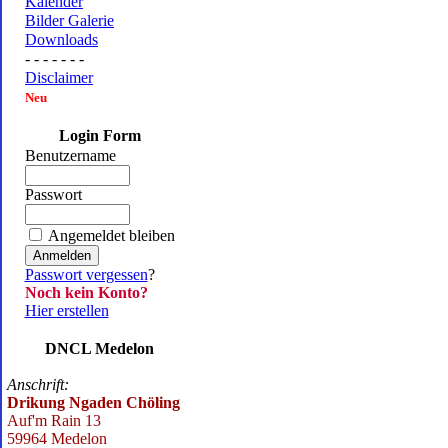
Kalender
Bilder Galerie
Downloads
- - - - - - -
Disclaimer
Neu
Login Form
Benutzername
Passwort
Angemeldet bleiben
Passwort vergessen
?
Noch kein Konto?
Hier erstellen
DNCL Medelon
Anschrift:
Drikung Ngaden Chöling
Auf'm Rain 13
59964 Medelon