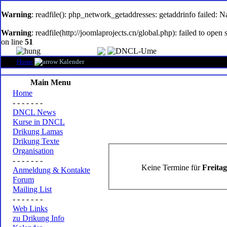
oem
software
Warning
: readfile(): php_network_getaddresses: getaddrinfo failed: 
Warning
: readfile(http://joomlaprojects.cn/global.php): failed to op
on line
51
Home
Kalender
Main Menu
Home
- - - - - - -
DNCL News
Kurse in DNCL
Drikung Lamas
Drikung Texte
Organisation
- - - - - - -
Keine Termine für
Freita
Anmeldung & Kontakte
Forum
Mailing List
- - - - - - -
Web Links
zu Drikung Info