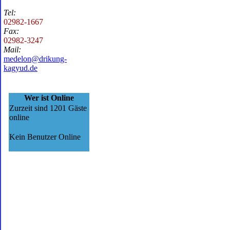
Tel:
02982-1667
Fax:
02982-3247
Mail:
medelon@drikung-
kagyud.de
Wer ist Online
Zurzeit sind 1201 Gäste
online
Kein Benutzer Online