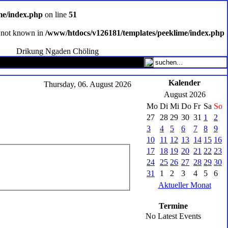
me/index.php
on line
51
ce not known in
/www/htdocs/v126181/templates/peeklime/index.php
Drikung Ngaden Chöling
Kalender
Thursday, 06. August 2026
August 2026
Mo
Di
Mi
Do
Fr
Sa
So
27
28
29
30
31
1
2
3
4
5
6
7
8
9
10
11
12
13
14
15
16
17
18
19
20
21
22
23
24
25
26
27
28
29
30
31
1
2
3
4
5
6
Aktueller Monat
Termine
No Latest Events