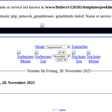
Name or service not known in
/www/htdocs/v126181/templates/peekli
en stream: php_network_getaddresses: getaddrinfo failed: Name or servi
Heute
Zukünftig
Termine für Freitag, 28. November 2025
g, 28. November 2025
edit by
nagpa