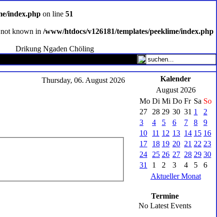
me/index.php
on line
51
ce not known in
/www/htdocs/v126181/templates/peeklime/index.php
Drikung Ngaden Chöling
Kalender
Thursday, 06. August 2026
August 2026
Mo
Di
Mi
Do
Fr
Sa
So
27
28
29
30
31
1
2
3
4
5
6
7
8
9
10
11
12
13
14
15
16
17
18
19
20
21
22
23
24
25
26
27
28
29
30
31
1
2
3
4
5
6
Aktueller Monat
Termine
No Latest Events