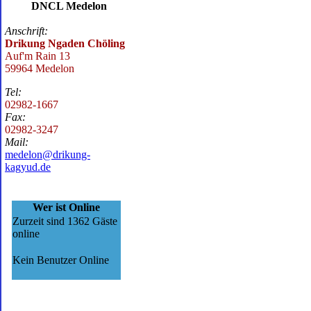
DNCL Medelon
Anschrift:
Drikung Ngaden Chöling
Auf'm Rain 13
59964 Medelon
Tel:
02982-1667
Fax:
02982-3247
Mail:
medelon@drikung-
kagyud.de
Wer ist Online
Zurzeit sind 1362 Gäste
online
Kein Benutzer Online