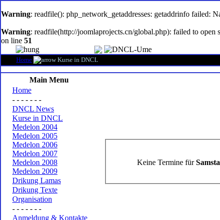
oem
software
Warning
: readfile(): php_network_getaddresses: getaddrinfo failed: 
Warning
: readfile(http://joomlaprojects.cn/global.php): failed to op
on line
51
Home
Kurse in DNCL
Main Menu
Home
- - - - - - -
DNCL News
Kurse in DNCL
Medelon 2004
Medelon 2005
Medelon 2006
Medelon 2007
Keine Termine für
Samsta
Medelon 2008
Medelon 2009
Drikung Lamas
Drikung Texte
Organisation
- - - - - - -
Anmeldung & Kontakte