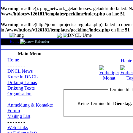
oem
software
Warning
: readfile(): php_network_getaddresses: getaddrinfo failed: 
/www/htdocs/v126181/templates/peeklime/index.php
on line
51
Warning
: readfile(http://joomlaprojects.cn/global.php): failed to op
in
/www/htdocs/v126181/templates/peeklime/index.php
on line
51
Home
Kalender
Main Menu
Home
Heute
- - - - - - -
DNCL News
Kurse in DNCL
Drikung Lamas
Drikung Texte
Termine für 
Organisation
- - - - - - -
Keine Termine für
Dienstag,
Anmeldung & Kontakte
Forum
Mailing List
- - - - - - -
Web Links