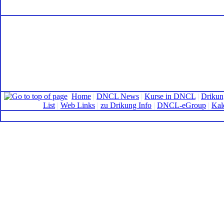
Home
|
DNCL News
|
Kurse in DNCL
|
Drikun
List
|
Web Links
|
zu Drikung Info
|
DNCL-eGroup
|
Kal