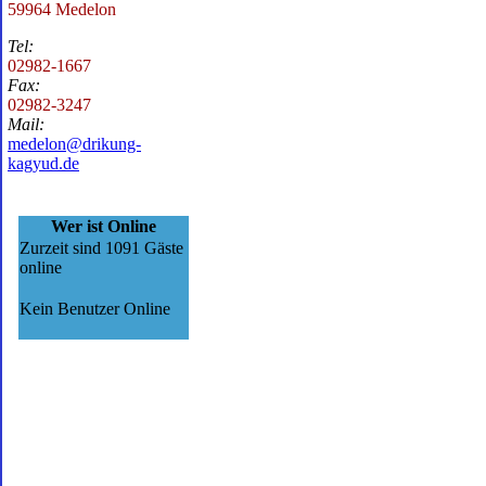
59964 Medelon
Tel:
02982-1667
Fax:
02982-3247
Mail:
medelon@drikung-
kagyud.de
Wer ist Online
Zurzeit sind 1091 Gäste
online
Kein Benutzer Online