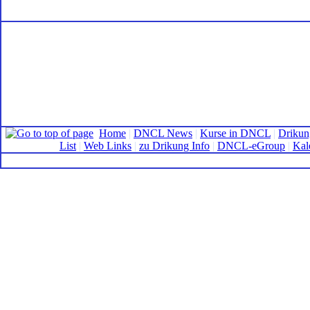
Home
|
DNCL News
|
Kurse in DNCL
|
Drikun
List
|
Web Links
|
zu Drikung Info
|
DNCL-eGroup
|
Kal