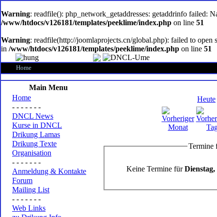
oem
software
Warning
: readfile(): php_network_getaddresses: getaddrinfo failed: 
/www/htdocs/v126181/templates/peeklime/index.php
on line
51
Warning
: readfile(http://joomlaprojects.cn/global.php): failed to op
in
/www/htdocs/v126181/templates/peeklime/index.php
on line
51
Home
Main Menu
Home
Heute
- - - - - - -
DNCL News
Kurse in DNCL
Drikung Lamas
Drikung Texte
Termine f
Organisation
- - - - - - -
Keine Termine für
Dienstag, 
Anmeldung & Kontakte
Forum
Mailing List
- - - - - - -
Web Links