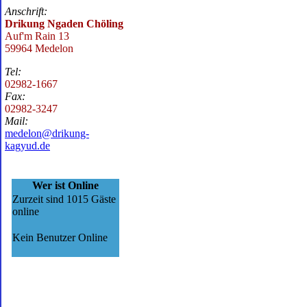
Anschrift:
Drikung Ngaden Chöling
Auf'm Rain 13
59964 Medelon
Tel:
02982-1667
Fax:
02982-3247
Mail:
medelon@drikung-
kagyud.de
Wer ist Online
Zurzeit sind 1015 Gäste
online
Kein Benutzer Online