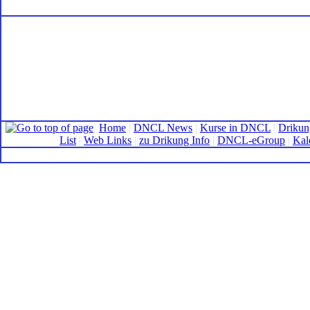
Home
|
DNCL News
|
Kurse in DNCL
|
Drikun
List
|
Web Links
|
zu Drikung Info
|
DNCL-eGroup
|
Kal