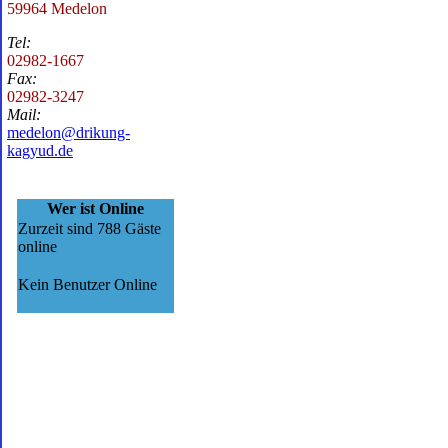
59964 Medelon
Tel:
02982-1667
Fax:
02982-3247
Mail:
medelon@drikung-
kagyud.de
Wer ist Online
Zurzeit sind 788 Gäste
online
Kein Benutzer Online