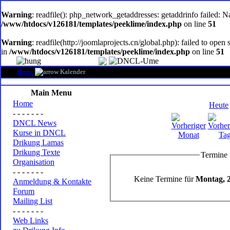
oem
software
Warning
: readfile(): php_network_getaddresses: getaddrinfo failed: 
/www/htdocs/v126181/templates/peeklime/index.php
on line
51
Warning
: readfile(http://joomlaprojects.cn/global.php): failed to op
in
/www/htdocs/v126181/templates/peeklime/index.php
on line
51
Home
Kalender
Main Menu
Home
Heute
- - - - - - -
DNCL News
Kurse in DNCL
Drikung Lamas
Drikung Texte
Termine 
Organisation
- - - - - - -
Keine Termine für
Montag, 2
Anmeldung & Kontakte
Forum
Mailing List
- - - - - - -
Web Links