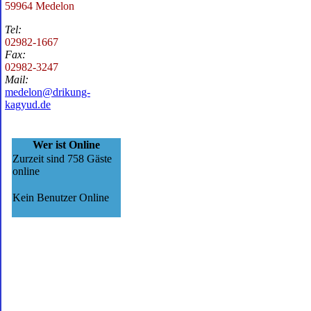
59964 Medelon
Tel:
02982-1667
Fax:
02982-3247
Mail:
medelon@drikung-
kagyud.de
Wer ist Online
Zurzeit sind 758 Gäste
online
Kein Benutzer Online