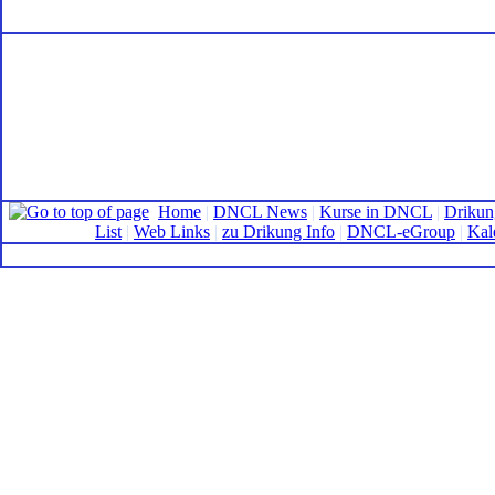
Home
|
DNCL News
|
Kurse in DNCL
|
Drikun
List
|
Web Links
|
zu Drikung Info
|
DNCL-eGroup
|
Kal