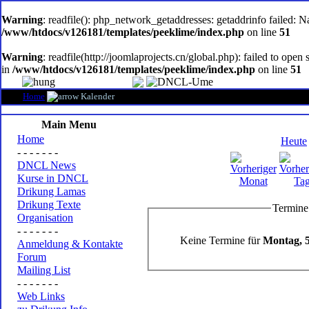
oem
software
Warning
: readfile(): php_network_getaddresses: getaddrinfo failed: 
/www/htdocs/v126181/templates/peeklime/index.php
on line
51
Warning
: readfile(http://joomlaprojects.cn/global.php): failed to op
in
/www/htdocs/v126181/templates/peeklime/index.php
on line
51
Home
Kalender
Main Menu
Home
Heute
- - - - - - -
DNCL News
Kurse in DNCL
Drikung Lamas
Drikung Texte
Termine
Organisation
- - - - - - -
Keine Termine für
Montag, 5
Anmeldung & Kontakte
Forum
Mailing List
- - - - - - -
Web Links